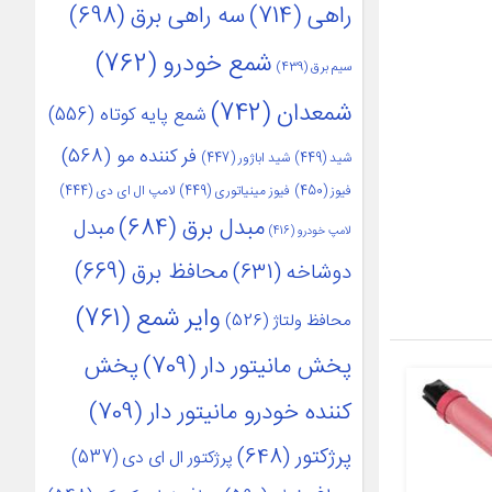
راهی
(714)
سه راهی برق
(698)
شمع خودرو
(762)
سیم برق
(439)
شمعدان
(742)
شمع پایه کوتاه
(556)
فر کننده مو
(568)
شید
(449)
شید اباژور
(447)
فیوز
(450)
فیوز مینیاتوری
(449)
لامپ ال ای دی
(444)
مبدل برق
(684)
مبدل
لامپ خودرو
(416)
محافظ برق
(669)
دوشاخه
(631)
وایر شمع
(761)
محافظ ولتاژ
(526)
پخش مانیتور دار
(709)
پخش
کننده خودرو مانیتور دار
(709)
پرژکتور
(648)
پرژکتور ال ای دی
(537)