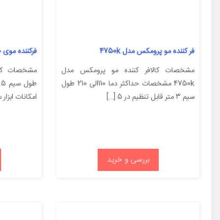
فر کننده مو پرومکس مدل 4750k
فرکننده موی جان
مشخصات کالافر کننده مو پرومکس مدل
4750k مشخصات حداکثر دما 110الی 210 طول
سیم 3 متر قابل تنظیم در 5 […]
امکانات ابزار
بررسی و خرید