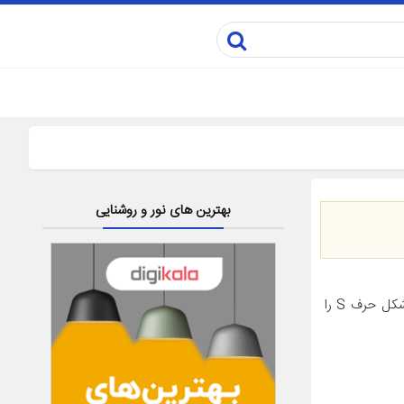
بهترین های نور و روشنایی
معرفی محصول انبر موج اسکارلین مدل EN-3322 قابلیت ایجاد فرهای زیبا به شکل حرف S را