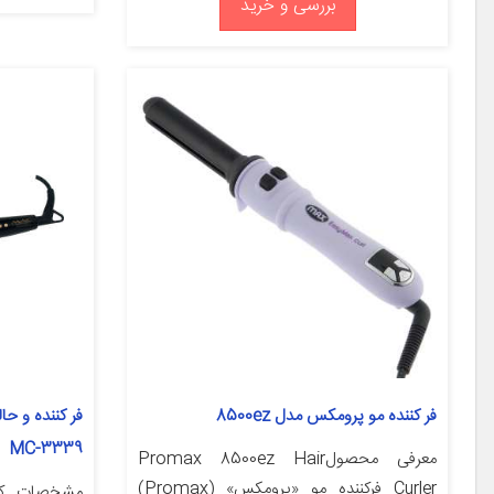
بررسی و خرید
فر کننده مو پرومکس مدل 8500ez
فر کننده و ح
MC-3339
معرفی محصولPromax 8500ez Hair
Curler فرکننده مو «پرومکس» (Promax)
مشخصات کا