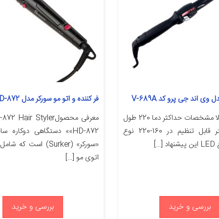
 وی اند جی پرو کد V-689A
فر کننده و اتو مو سورکر مدل HD-872
مشخصات کالا مشخصات حداکثر دما 220 طول
معرفی محصولHair Styler
سیم 2.5 متر قابل تنظیم در 160-220 نوع
«HD-872» دستگاهی دوکاره
[…]
«سورکر» (Surker) است که 
اتوی مو […]
بررسی و خرید
بررسی و خرید