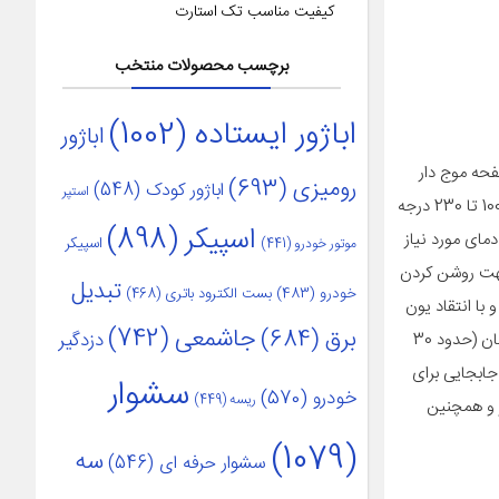
کیفیت مناسب تک استارت
برچسب محصولات منتخب
اباژور ایستاده
(1002)
اباژور
کل و یک صفحه موج دار
رومیزی
(693)
اباژور کودک
(548)
استپر
می باشد. جنس پوشش صفحه این دستگاه از سرامیک تورمالین است که باعث انتقال یکنواخت حرارت و عدم آسیب به مو می شود. دمای این دستگاه از 100 تا 230 درجه
اسپیکر
(898)
جنس موی خود دمای مورد نیاز
اسپیکر
موتور خودرو
(441)
جهت روشن کردن
تبدیل
خودرو
(483)
بست الکترود باتری
(468)
ا انتقاد یون
جاشمعی
(742)
برق
(684)
دزدگیر
منفی به موها موجب شادابی و لطافت مو و همچنین جلوگیری از آسیب دیدگی آن ها خواهد شد. این دستگاه با توجه به داشتن المنت PTC در کمترین زمان (حدود 30
جابجایی برای
سشوار
خودرو
(570)
ریسه
(449)
اه موجب کارایی بهتر و همچنین
(1079)
سه
سشوار حرفه ای
(546)