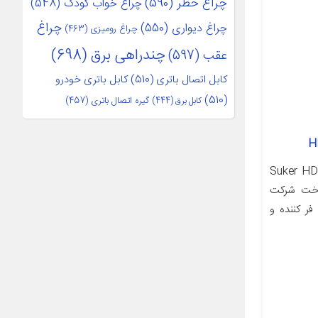
چراغ خطر
(590)
چراغ خواب کودک
(548)
چراغ
چراغ دیواری
(550)
چراغ رومیزی
(463)
چندراهی برق
(698)
عقب
(597)
کابل اتصال باتری
(510)
کابل باتری خودرو
(510)
کابل برق
(444)
گیره اتصال باتری
(457)
Suker HD-872 
 ساخت شرکت
شامل فر کننده و