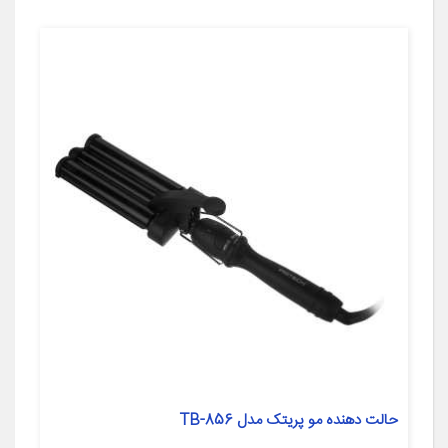
حالت دهنده مو پریتک مدل TB-856