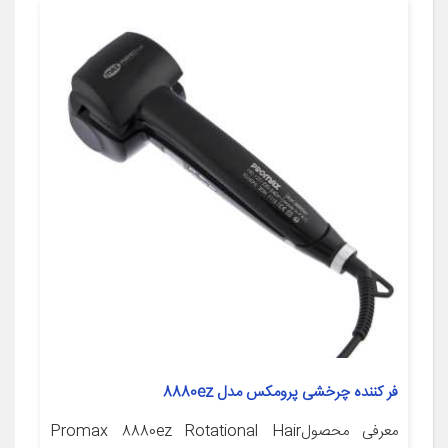
فر کننده چرخشی پرومکس مدل 8880ez
معرفی محصولPromax 8880ez Rotational Hair