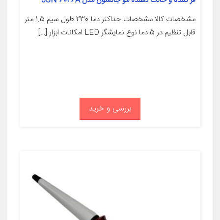
فر کننده و حالت دهنده مو جانسون مدل JSN-6026A
مشخصات کالا مشخصات حداکثر دما 230 طول سیم 1.5 متر
قابل تنظیم در 5 دما نوع نمایشگر LED امکانات ابزار […]
بررسی و خرید