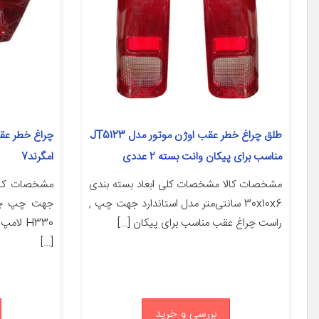
طلق چراغ خطر عقب اوژن موتور مدل JT5123
مناسب برای پیکان وانت بسته 2 عددی
امگرند7
مشخصات کالا مشخصات کلی ابعاد بسته بندی
مشخصات کال
30x10x6 سانتی‌متر مدل استاندارد جهت چپ ,
جهت چپ چرا
راست چراغ عقب مناسب برای پیکان […]
H330 ل
[…]
بررسی و خرید