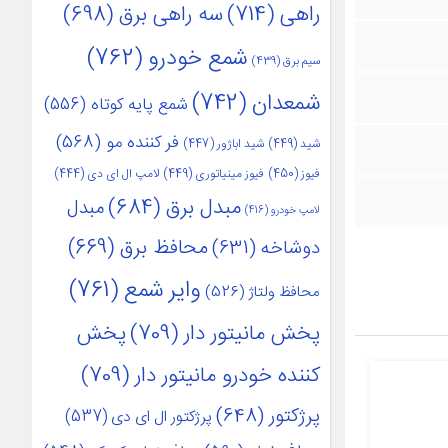
راهی
(714)
سه راهی برق
(698)
شمع خودرو
(762)
سیم برق
(439)
شمعدان
(742)
شمع پایه کوتاه
(556)
فر کننده مو
(568)
شید
(449)
شید اباژور
(447)
فیوز
(450)
فیوز مینیاتوری
(449)
لامپ ال ای دی
(444)
مبدل برق
(684)
مبدل
لامپ خودرو
(416)
محافظ برق
(669)
دوشاخه
(631)
وایر شمع
(761)
محافظ ولتاژ
(526)
پخش مانیتور دار
(709)
پخش
کننده خودرو مانیتور دار
(709)
پرژکتور
(648)
پرژکتور ال ای دی
(537)