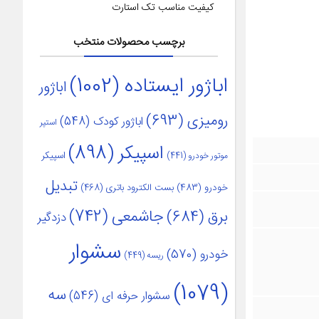
کیفیت مناسب تک استارت
برچسب محصولات منتخب
اباژور ایستاده
(1002)
اباژور
رومیزی
(693)
اباژور کودک
(548)
استپر
اسپیکر
(898)
اسپیکر
موتور خودرو
(441)
تبدیل
خودرو
(483)
بست الکترود باتری
(468)
جاشمعی
(742)
برق
(684)
دزدگیر
سشوار
خودرو
(570)
ریسه
(449)
(1079)
سه
سشوار حرفه ای
(546)