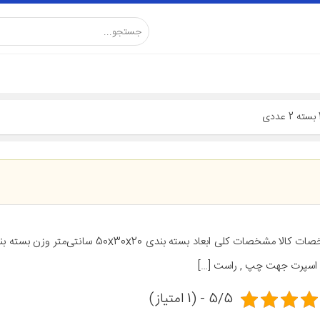
اسپرت جهت چپ , راست […]
5/5 - (1 امتیاز)