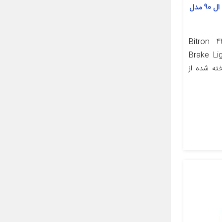
43002745 رنگ سفید مناسب برای ال 90 مدل
Bitron 43002
Brake Li
ه شده از