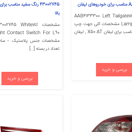
یفان
بالا
مشخصات کالاAAB4133300 Left Tailgate
Lamp For Lifan مشخصات کلی جهت چپ
مشخصات کالا745 White
چراغ عقب مناسب برای لیفان X50 AT , لیفان
ght Contact Switch For L90
مشخصات جنس پلاستیک – ساخت
تعداد در بسته […]
بررسی و خرید
بررسی و خرید