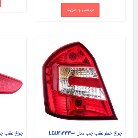
بررسی و خرید
چراغ خطر عقب چپ مدل LBU4133300
چراغ عقب چ