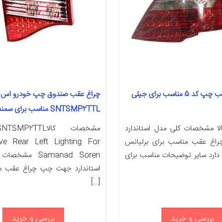
چراغ خطر عقب چپ کد 5 مناسب برای جیلی
چراغ عقب صندوق چپ خودرو اس ا
SNTSMP2TTL مناسب برای سمند سورن
ا مشخصات کلی مدل استاندارد
مشخصات کالا2TTL
غ عقب مناسب برای برلیانس
ve Rear Left Lighting For
امپ دارد سایر توضیحات مناسب برای
Samanad Soren م
استاندارد جهت چپ چراغ عقب م
[…]
بررسی و خرید
بررسی و خرید