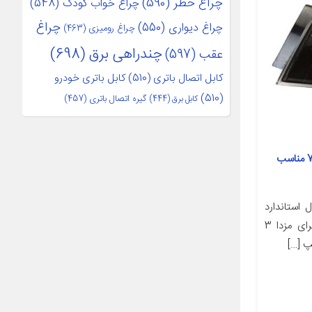
چراغ خطر
(590)
چراغ خواب کودک
(548)
چراغ
چراغ دیواری
(550)
چراغ رومیزی
(463)
چندراهی برق
(698)
عقب
(597)
کابل اتصال باتری
(510)
کابل باتری خودرو
(510)
کابل برق
(444)
گیره اتصال باتری
(457)
چراغ خطر عقب راست مدل 730371 مناسب
استاندارد
جهت راست چراغ عقب مناسب برای مزدا 3
پ […]