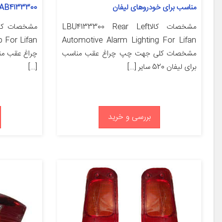
مناسب برای خودروهای لیفان
AAB4133300 مناسب برای خودروهای ل
مشخصات کالاLBU4133300 Rear Left
Automotive Alarm Lighting For Lifan
مشخصات کلی جهت چپ چراغ عقب مناسب
برای لیفان 520 سایر […]
[…]
بررسی و خرید