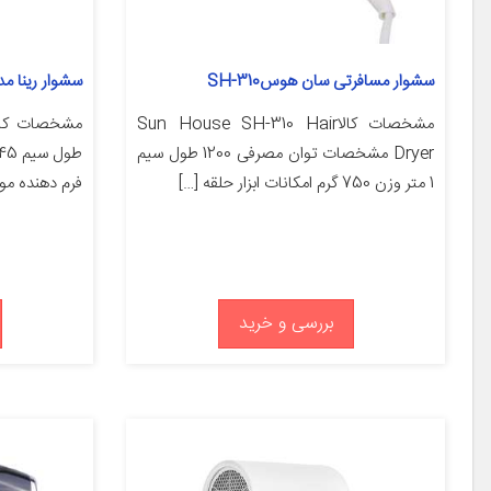
سشوار مسافرتی سان هوسSH-310
سشوار رینا مدل 180
مشخصات کالاSun House SH-310 Hair
Dryer مشخصات توان مصرفی 1200 طول سیم
1 متر وزن 750 گرم امکانات ابزار حلقه […]
فرم دهنده مو 
بررسی و خرید