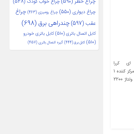
چراغ خطر
(590)
چراغ خواب کودک
(548)
چراغ
چراغ دیواری
(550)
چراغ رومیزی
(463)
چندراهی برق
(698)
عقب
(597)
کابل اتصال باتری
(510)
کابل باتری خودرو
(510)
کابل برق
(444)
گیره اتصال باتری
(457)
ای کررا
مدل9221072 مشخصات تعداد متمرکز کننده 1
توان مصرفی 2200 وزن 250 گرم ولتاژ 2200