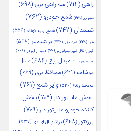
راهی
(714)
سه راهی برق
(698)
شمع خودرو
(762)
سیم برق
(439)
شمعدان
(742)
شمع پایه کوتاه
(556)
فر کننده مو
(568)
شید
(449)
شید اباژور
(447)
فیوز
(450)
فیوز مینیاتوری
(449)
لامپ ال ای دی
(444)
مبدل برق
(684)
مبدل
لامپ خودرو
(416)
محافظ برق
(669)
دوشاخه
(631)
وایر شمع
(761)
محافظ ولتاژ
(526)
پخش مانیتور دار
(709)
پخش
کننده خودرو مانیتور دار
(709)
پرژکتور
(648)
پرژکتور ال ای دی
(537)