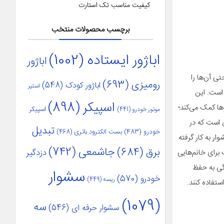
کیفیت مناسب تک استارت
برچسب محصولات منتخب
اباژور ایستاده
(1002)
اباژور
تی آن‌ها را
رومیزی
(693)
اباژور کودک
(548)
استپر
رده و به مهمانی بروید و از حضور در یک محفل با موهایی زیبا لذت ببرید. یکی از سشوارهای حرفه‌ای تولیدشده توسط شرکت «بابیلیس» مدل 6610 است. این
اسپیکر
(898)
ها کمک می‌کند؛
اسپیکر
موتور خودرو
(441)
 است که در
تبدیل
خودرو
(483)
بست الکترود باتری
(468)
دو نوع موتور مختلف به نام‌های AC و DC هستند. موتور AC که در این سشوار به کار گرفته
جاشمعی
(742)
برق
(684)
دزدگیر
برای خانم‌هایی
گی به حفظ
سشوار
خودرو
(570)
ریسه
(449)
ستفاده کنند.
(1079)
سه
سشوار حرفه ای
(546)