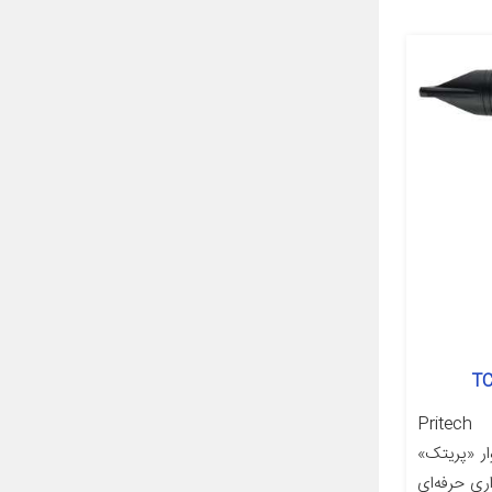
Pritech TC-3
Profession سشوار «پریتک»
TC-3381» سشواری حرفه‌ای