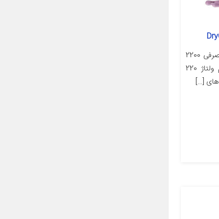
مشخصات کالا مشخصات توان مصرفی 2200
طول سیم 1.8 متر وزن 770 گرم ولتاژ 220
های […]