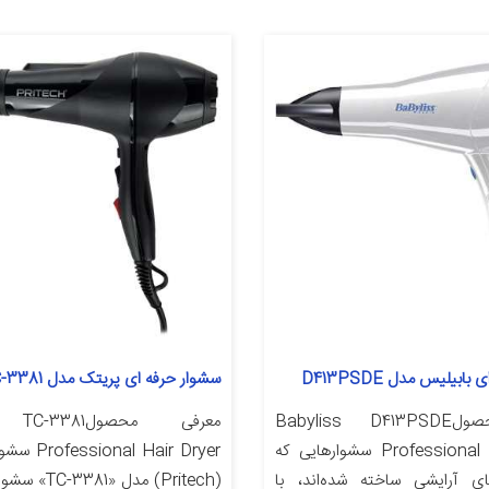
ابیلیس مدل D413PSDE
سشوار حرفه ای پریتک مدل TC-3381
معرفی محصولBabyliss D413PSDE
معرفی محصول381
Professional Hair Dryer سشوارهایی که
al Hair Dryer
ای آرایشی ساخته شده‌اند، با
(Pritech) مدل «