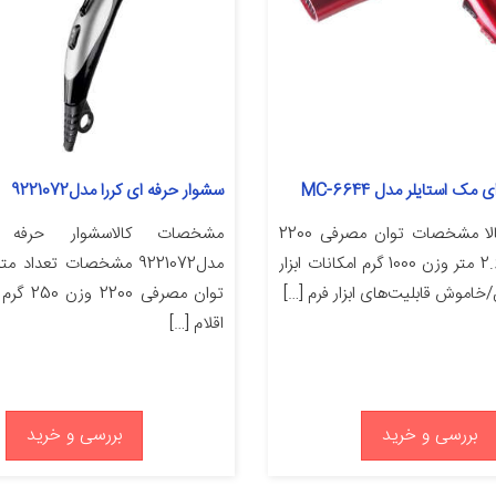
ک استایلر مدل MC-6644
سشوار حرفه ای کررا مدل9221072
مشخصات کالا مشخصات توان مصرفی 2200
مشخصات کالاسشوار حرفه 
طول سیم 2.60 متر وزن 1000 گرم امکانات ابزار
خاموش قابلیت‌های ابزار فرم […]
اقلام […]
بررسی و خرید
بررسی و خرید