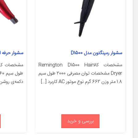
سشوار رمینگتون مدل D1500
سشوار حرفه ای م
مشخصات کالاRemington D1500 Hair
Dryer مشخصات توان مصرفی 2000 طول سیم
1.8 متر وزن 662 گرم نوع موتور AC کاربرد […]
دکمه‌ی روشن/
بررسی و خرید