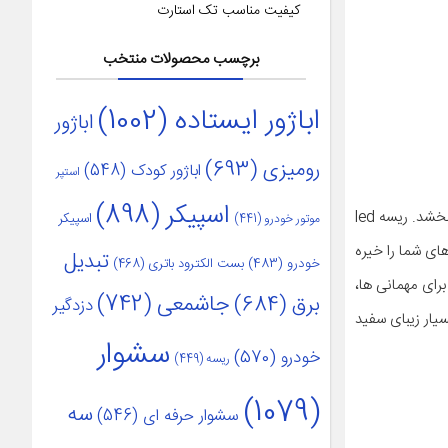
کیفیت مناسب تک استارت
برچسب محصولات منتخب
اباژور ایستاده
(1002)
اباژور
رومیزی
(693)
اباژور کودک
(548)
استپر
اسپیکر
(898)
ریسه ال ای دی یکی از زیباترین و در عین حال ساده ترین وسایل دکوری و تزیینی است که می تواند محیط اطراف را روشن نموده و جلوه خاصی به آن ببخشد. ریسه led
اسپیکر
موتور خودرو
(441)
 چشم های شما را خیره
تبدیل
خودرو
(483)
بست الکترود باتری
(468)
برای مهمانی ها،
جاشمعی
(742)
برق
(684)
دزدگیر
یار زیبای سفید
سشوار
خودرو
(570)
ریسه
(449)
(1079)
سه
سشوار حرفه ای
(546)