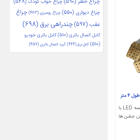
چراغ خطر
(590)
چراغ خواب کودک
(548)
چراغ
چراغ دیواری
(550)
چراغ رومیزی
(463)
چندراهی برق
(698)
عقب
(597)
کابل اتصال باتری
(510)
کابل باتری خودرو
(510)
کابل برق
(444)
گیره اتصال باتری
(457)
نقد و بررسی اجمالی این نوع از ریسه LED با
بخش جشن ها