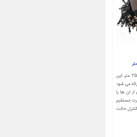
ریسه ال ای دی روژ کد به طول 25 متر این
ئه می شود
ز ان ها را
رت مستقیم
کنترل حالت