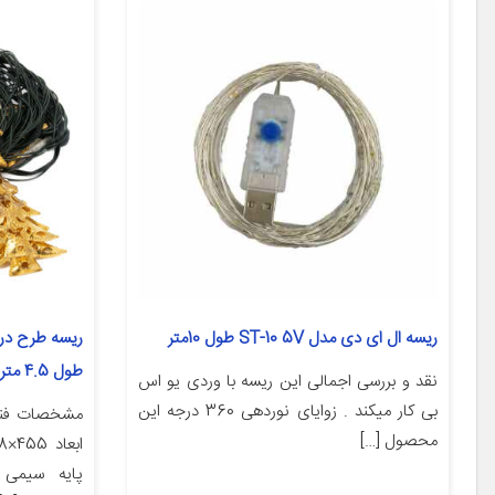
ریسه ال ای دی مدل ST-10 5V طول 10متر
طول 4.5 متر
نقد و بررسی اجمالی این ریسه با وردی یو اس
بی کار میکند . زوایای نوردهی 360 درجه این
مشخصات فن
محصول […]
پایه سیمی