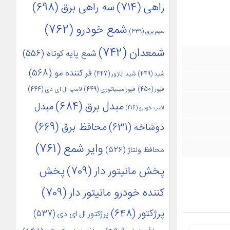
راهی
(714)
سه راهی برق
(698)
شمع خودرو
(762)
سیم برق
(439)
شمعدان
(742)
شمع پایه کوتاه
(556)
فر کننده مو
(568)
شید
(449)
شید اباژور
(447)
فیوز
(450)
فیوز مینیاتوری
(449)
لامپ ال ای دی
(444)
مبدل برق
(684)
مبدل
لامپ خودرو
(416)
محافظ برق
(669)
دوشاخه
(631)
وایر شمع
(761)
محافظ ولتاژ
(526)
پخش مانیتور دار
(709)
پخش
کننده خودرو مانیتور دار
(709)
پرژکتور
(648)
پرژکتور ال ای دی
(537)