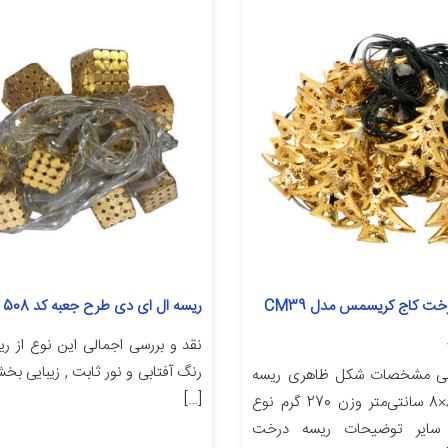
ریسه طرح درخت کاج کریسمس مدل CM39
ریسه ال ای دی طرح جعبه کد 508 طول 4 متر
رنگ آفتابی و نور ثابت , زیبایی 
ی مشخصات شکل ظاهری ریسه
[…]
ابعاد 455×8×8 سانتی‌متر وزن 270 گرم نوع
 سایر توضیحات ریسه درخت