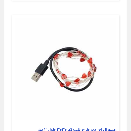
ریسه ال ای دی طرح قلب کد 3030 طول 2 متر