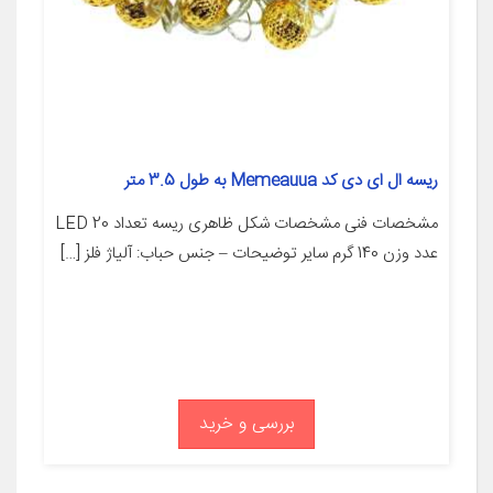
ریسه ال ای دی کد Memeauua به طول 3.5 متر
مشخصات فنی مشخصات شکل ظاهری ریسه تعداد LED 20
عدد وزن 140 گرم سایر توضیحات – جنس حباب: آلیاژ فلز […]
بررسی و خرید