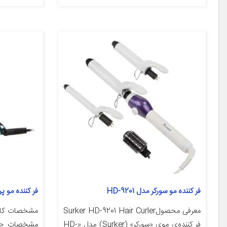
فر کننده مو سورکر مدل HD-9201
فر کننده مو پر
معرفی محصولSurker HD-9201 Hair Curler
فر کننده‌ی موی «سورکر» (Surker) مدل «HD-