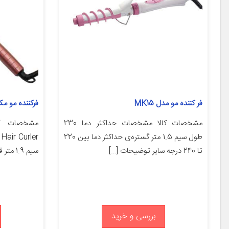
فر کننده مو مدل MK15
فرکننده مو مک اس
مشخصات کالا مشخصات حداکثر دما 230
طول سیم 1.5 متر گستره‌ی حداکثر دما بین 220
تا 240 درجه سایر توضیحات […]
سیم 1.9 متر قابل تنظیم در 13 نوع نمایشگر […]
بررسی و خرید