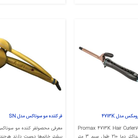
ومکس مدل 4713K
فر کننده مو سوناکس مدل SN
مشخصات کالاPromax 4713K Hair Curler
مشخصات حداکثر دما 210 طول سیم 3 متر
بیشتر خانم‌ها دوست دارند هرچند