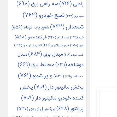
راهی
(714)
سه راهی برق
(698)
شمع خودرو
(762)
سیم برق
(439)
شمعدان
(742)
شمع پایه کوتاه
(556)
فر کننده مو
(568)
شید
(449)
شید اباژور
(447)
فیوز
(450)
فیوز مینیاتوری
(449)
لامپ ال ای دی
(444)
مبدل برق
(684)
مبدل
لامپ خودرو
(416)
محافظ برق
(669)
دوشاخه
(631)
وایر شمع
(761)
محافظ ولتاژ
(526)
پخش مانیتور دار
(709)
پخش
کننده خودرو مانیتور دار
(709)
پرژکتور
(648)
پرژکتور ال ای دی
(537)