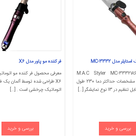
تایلر مدل MC-3332
فر کننده مو پاور مدل X6
مشخصات کالاM.A.C Styler MC-3332
Hair Curler مشخصات حداکثر دما 230 طول
X6 طراحی شده توسط آلمان یک فر 
اتوماتیک چرخشی است . […]
بررسی و خرید
بررسی و خرید