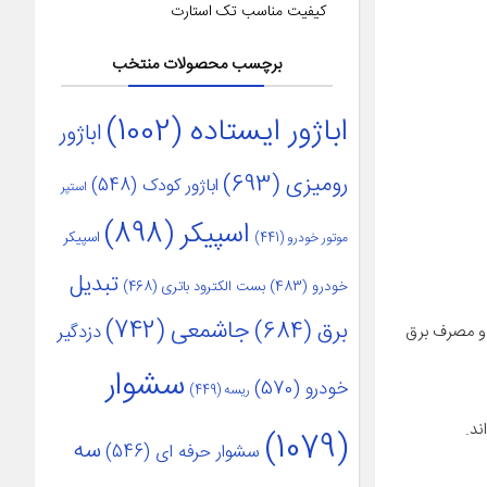
کیفیت مناسب تک استارت
برچسب محصولات منتخب
اباژور ایستاده
(1002)
اباژور
رومیزی
(693)
اباژور کودک
(548)
استپر
اسپیکر
(898)
اسپیکر
موتور خودرو
(441)
تبدیل
خودرو
(483)
بست الکترود باتری
(468)
جاشمعی
(742)
برق
(684)
دزدگیر
ت و مصرف برق
سشوار
خودرو
(570)
ریسه
(449)
(1079)
سه
سشوار حرفه ای
(546)