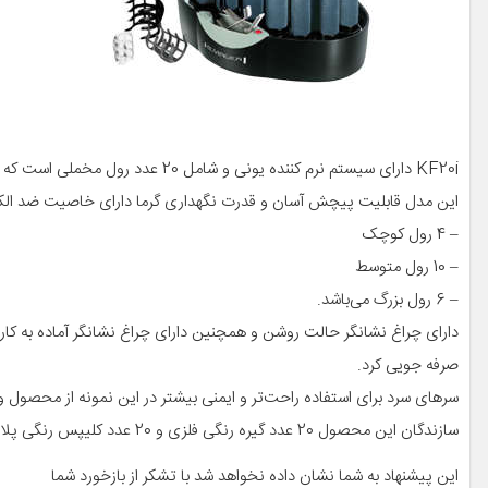
KF20i دارای سیستم نرم کننده یونی و شامل 20 عدد رول مخملی است که حاوی پارافین غلیظ شده هستند.
این مدل قابلیت پیچش آسان و قدرت نگهداری گرما دارای خاصیت ضد الکتریسیته ساکن (Ionic) 
– 4 رول کوچک
– 10 رول متوسط
– 6 رول بزرگ می‌باشد.
دارای چراغ نشانگر حالت روشن و همچنین دارای چراغ نشانگر آماده به کار 
صرفه جویی کرد.
سرهای سرد برای استفاده راحت‌تر و ایمنی بیشتر در این نمونه از محصول و
سازندگان این محصول 20 عدد گیره رنگی فلزی و 20 عدد کلیپس رنگی پلاستیکی برای جداسازی مو و فر کردن در سایزهای متفاوت در این پکیج گنجانده اند.
این پیشنهاد به شما نشان داده نخواهد شد با تشکر از باز‌خورد شما