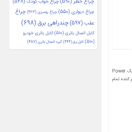
چراغ خطر
(590)
چراغ خواب کودک
(548)
چراغ
چراغ دیواری
(550)
چراغ رومیزی
(463)
چندراهی برق
(698)
عقب
(597)
کابل اتصال باتری
(510)
کابل باتری خودرو
(510)
کابل برق
(444)
گیره اتصال باتری
(457)
معرفی محصول فر کننده مو اتوماتیک Power
کننده تمام