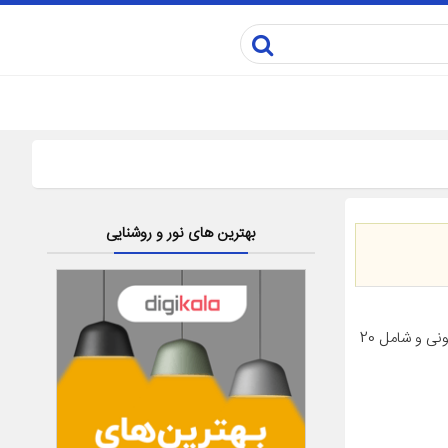
بهترین های نور و روشنایی
معرفی محصولRemington KF20i Hair Curler KF20i دارای سیستم نرم کننده یونی و شامل 20