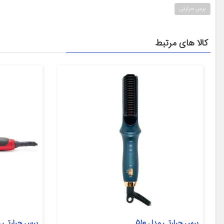
برس حرارتی
کالا های مرتبط
برس حرارتی مدل 510
برس حرارتی مو و ری