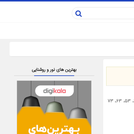
بهترین های نور و روشنایی
مشخصات کالاDelgan W02-000001 Brush 4 packs مشخصات سایز سری 40، 53، 63، 73