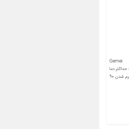
Gemei GM29
S مشخصات حداکثر دما
200 طول سیم 2 متر مدت زمان گرم شدن 90