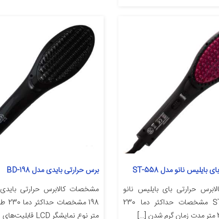
 بایلیس نانو مدل ST-558
برس حرارتی بایدی مدل BD-198
برس حرارتی بای بایلیس نانو
مدل ST-558 مشخصات حداکثر دما 230
متر نوع نمایشگر LCD قابلیت‌های ابزار فرم […]