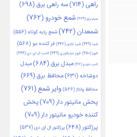
راهی
(714)
سه راهی برق
(698)
شمع خودرو
(762)
سیم برق
(439)
شمعدان
(742)
شمع پایه کوتاه
(556)
فر کننده مو
(568)
شید
(449)
شید اباژور
(447)
فیوز
(450)
فیوز مینیاتوری
(449)
لامپ ال ای دی
(444)
مبدل برق
(684)
مبدل
لامپ خودرو
(416)
محافظ برق
(669)
دوشاخه
(631)
وایر شمع
(761)
محافظ ولتاژ
(526)
پخش مانیتور دار
(709)
پخش
کننده خودرو مانیتور دار
(709)
پرژکتور
(648)
پرژکتور ال ای دی
(537)