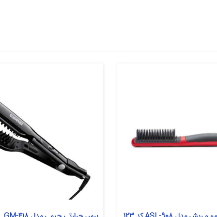
ش مدل ASL-908 کد 123
برس حرارتی جیمی مدل GM-418