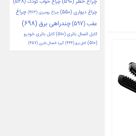
چراغ خطر
(590)
چراغ خواب کودک
(548)
چراغ
چراغ دیواری
(550)
چراغ رومیزی
(463)
چندراهی برق
(698)
عقب
(597)
کابل اتصال باتری
(510)
کابل باتری خودرو
(510)
کابل برق
(444)
گیره اتصال باتری
(457)