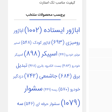
کیفیت مناسب تک استارت
برچسب محصولات منتخب
اباژور ایستاده
(1002)
اباژور
رومیزی
(693)
اباژور کودک
(548)
استپر
اسپیکر
(898)
اسپیکر
موتور خودرو
(441)
تبدیل
خودرو
(483)
بست الکترود باتری
(468)
جاشمعی
(742)
برق
(684)
دزدگیر
سشوار
خودرو
(570)
ریسه
(449)
(1079)
سه
سشوار حرفه ای
(546)