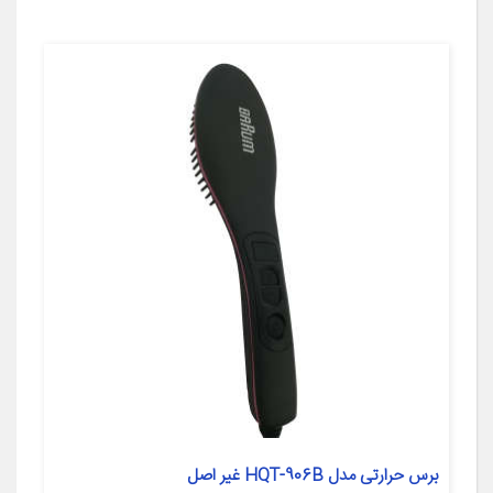
برس حرارتی مدل HQT-906B غیر اصل