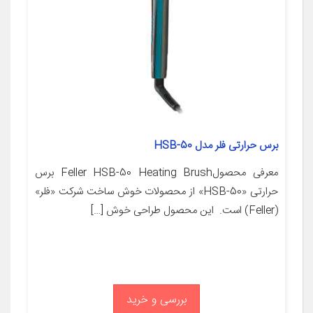
برس حرارتی فلر مدل HSB-50
معرفی محصولFeller HSB-50 Heating Brush برس
حرارتی «HSB-50» از محصولات خوش ساخت شرکت «فلر»
(Feller) است. این محصول طراحی خوش […]
بررسی و خرید