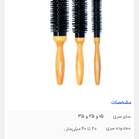
مشخصات
سایز سری
15 و 25 و 35
محدوده سری
20 تا 40 میلی‌متر
,