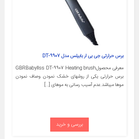
برس حرارتی جی بی ار بابیلس مدل DT-9907
معرفی محصولGBRBabyllss DT-9907 Heating brush
برس حرارتی یکی از روشهای خشک نمودن وصاف نمودن
موها میباشد.عدم آسیب رسانی به موهای […]
بررسی و خرید