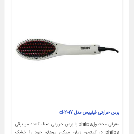
برس حرارتی فیلیپس مدل cl-2017
معرفی محصولphilips با برس حرارتی صاف کننده مو برقی
philips در کمترین زمان ممکن موهای خود را خشک