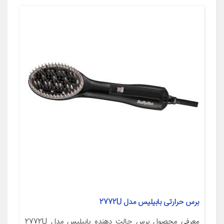
برس حرارتی بابیلیس مدل 2772U
معرفی محصول برس حالت دهنده بابیلیس مدل 2772U