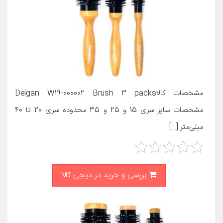
مشخصات کالاDelgan W19-000002 Brush 3 packs
مشخصات سایز سری 15 و 25 و 35 محدوده سری 20 تا 40
میلی‌متر […]
بررسی و خرید در دیجی کالا