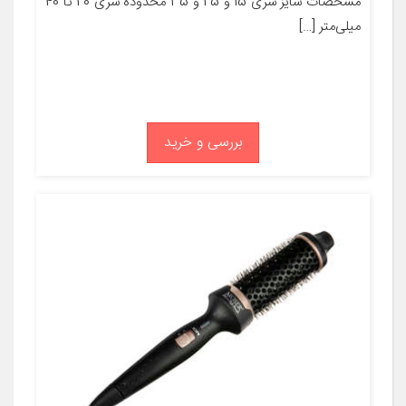
مشخصات سایز سری 15 و 25 و 35 محدوده سری 20 تا 40
میلی‌متر […]
بررسی و خرید