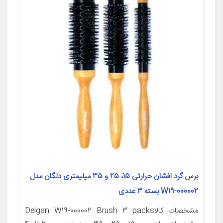
برس گرد افشان حرارتی 15، 25 و 35 میلیمتری دلگان مدل
W19-000002 بسته 3 عددی
مشخصات کالاDelgan W19-000002 Brush 3 packs