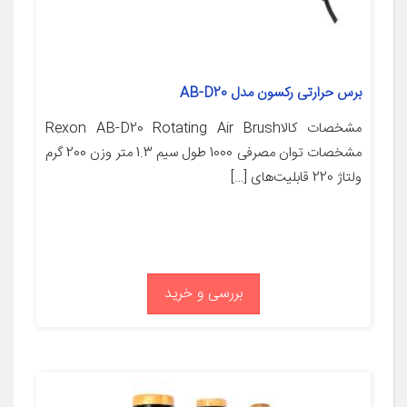
برس حرارتی رکسون مدل AB-D20
مشخصات کالاRexon AB-D20 Rotating Air Brush
مشخصات توان مصرفی 1000 طول سیم 1.3 متر وزن 200 گرم
ولتاژ 220 قابلیت‌های […]
بررسی و خرید