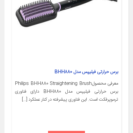
برس حرارتی فیلیپس مدل BHH880
معرفی محصولPhilips BHH880 Straightening Brush
برس حرارتی فیلیپس مدل BHH880 دارای فناوری
ترموپرفکت است. این فناوری پیشرفته در کنار عملکرد […]