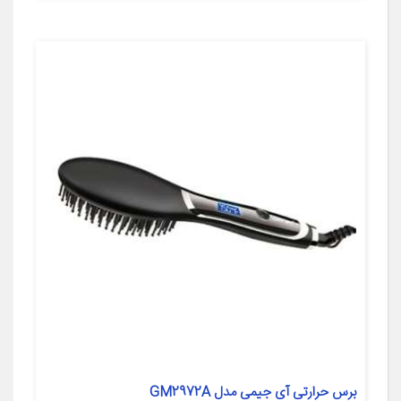
برس حرارتی آی جیمی مدل GM2972A