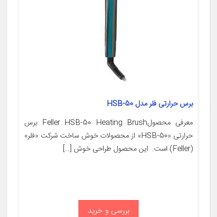
برس حرارتی فلر مدل HSB-50
معرفی محصولFeller HSB-50 Heating Brush برس
حرارتی «HSB-50» از محصولات خوش ساخت شرکت «فلر»
(Feller) است. این محصول طراحی خوش […]
بررسی و خرید