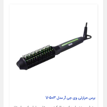
برس حرارتی وی جی آر مدل V-503