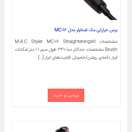
برس حرارتی مک استایلر مدل MC-16
مشخصات کالاM.A.C Styler MC-16 Straightening
Brush مشخصات حداکثر دما 230 طول سیم 1.1 متر امکانات
ابزار دکمه‌ی روشن/خاموش قابلیت‌های ابزار […]
بررسی و خرید