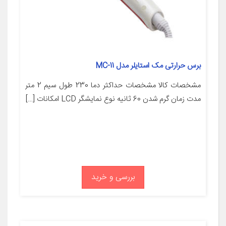
برس حرارتی مک استایلر مدل MC-11
مشخصات کالا مشخصات حداکثر دما 230 طول سیم 2 متر
مدت زمان گرم شدن 60 ثانیه نوع نمایشگر LCD امکانات […]
بررسی و خرید