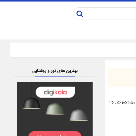
بهترین های نور و روشنایی
مشخصات فنی Brilliant BSP – 8200 Steam Press مشخصات کلی ابعاد 260x610x650