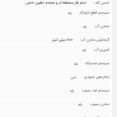
جنس کف
تمام فلز محفظه‌دار و صفحه تفلون خاص
سیستم قطع خودکار
بله
مخزن آب
بله
گنجایش مخزن آب
800 میلی لیتر
اسپری آب
بله
سیستم ضدچکه
بله
بخاردهی عمودی
خیر
سیستم ضد رسوب
بله
مخزن رسوب
بله