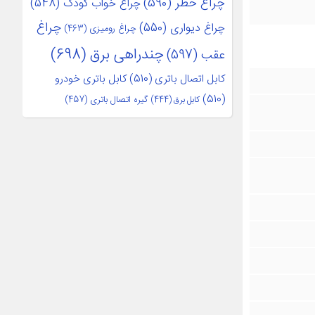
چراغ خطر
(590)
چراغ خواب کودک
(548)
چراغ
چراغ دیواری
(550)
چراغ رومیزی
(463)
چندراهی برق
(698)
عقب
(597)
کابل اتصال باتری
(510)
کابل باتری خودرو
(510)
کابل برق
(444)
گیره اتصال باتری
(457)