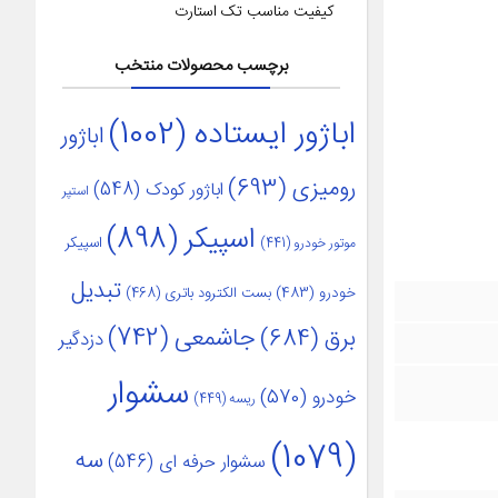
کیفیت مناسب تک استارت
برچسب محصولات منتخب
اباژور ایستاده
(1002)
اباژور
رومیزی
(693)
اباژور کودک
(548)
استپر
اسپیکر
(898)
اسپیکر
موتور خودرو
(441)
تبدیل
خودرو
(483)
بست الکترود باتری
(468)
جاشمعی
(742)
برق
(684)
دزدگیر
سشوار
خودرو
(570)
ریسه
(449)
(1079)
سه
سشوار حرفه ای
(546)