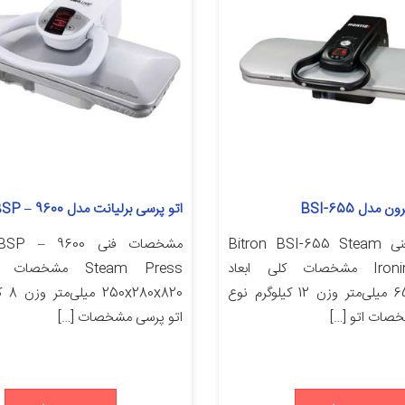
مدل BSI-655
اتو پرسی برلیانت مدل BSP – 9600
مشخصات فنی Bitron BSI-655 Steam
مشخصات فنی  – 9600
Ironing Press مشخصات کلی ابعاد
Steam Press مشخصا
650x290x290 میلی‌متر وزن 12 کیلوگرم نوع
80x820
خصات اتو […]
اتو پرسی مشخصات […]