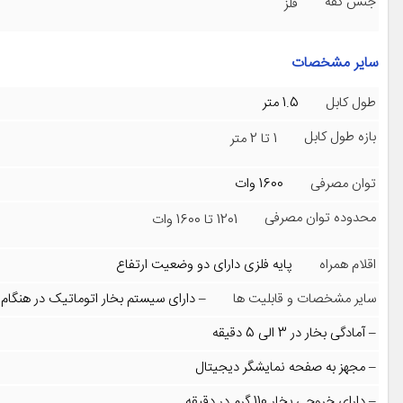
جنس کفه
فلز
سایر مشخصات
طول کابل
1.5 متر
بازه طول کابل
1 تا 2 متر
توان مصرفی
1600 وات
محدوده توان مصرفی
1201 تا 1600 وات
اقلام همراه
پایه فلزی دارای دو وضعیت ارتفاع
سایر مشخصات و قابلیت ها
– دارای سیستم بخار اتوماتیک در هنگام
– آمادگی بخار در 3 الی 5 دقیقه
– مجهز به صفحه نمایشگر دیجیتال
– دارای خروجی بخار 110 گرم در دقیقه