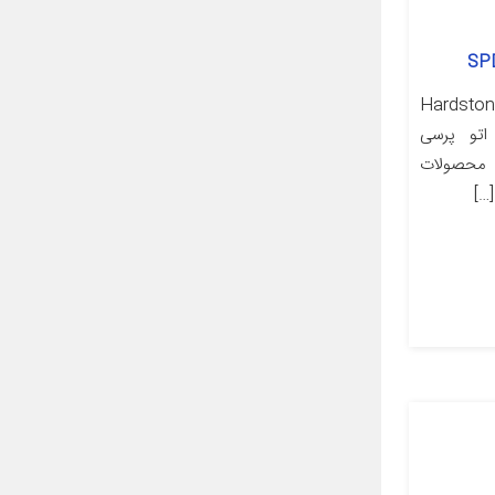
 و بررسی اجمالی Hardstone
SPD2602W Steam Pr اتو پرسی
ن مدل SPD2602W از محصولات
…]