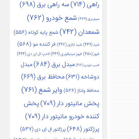
راهی
(714)
سه راهی برق
(698)
شمع خودرو
(762)
سیم برق
(439)
شمعدان
(742)
شمع پایه کوتاه
(556)
فر کننده مو
(568)
شید
(449)
شید اباژور
(447)
فیوز
(450)
فیوز مینیاتوری
(449)
لامپ ال ای دی
(444)
مبدل برق
(684)
مبدل
لامپ خودرو
(416)
محافظ برق
(669)
دوشاخه
(631)
وایر شمع
(761)
محافظ ولتاژ
(526)
پخش مانیتور دار
(709)
پخش
کننده خودرو مانیتور دار
(709)
پرژکتور
(648)
پرژکتور ال ای دی
(537)